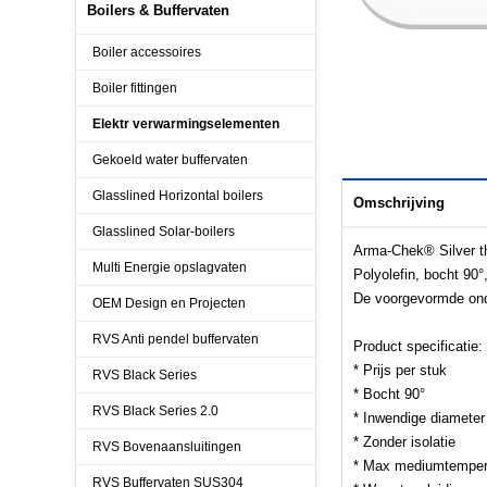
Boilers & Buffervaten
Boiler accessoires
Boiler fittingen
Elektr verwarmingselementen
Gekoeld water buffervaten
Glasslined Horizontal boilers
Omschrijving
Glasslined Solar-boilers
Arma-Chek® Silver th
Multi Energie opslagvaten
Polyolefin, bocht 90°
De voorgevormde onde
OEM Design en Projecten
RVS Anti pendel buffervaten
Product specificatie:
* Prijs per stuk
RVS Black Series
* Bocht 90°
RVS Black Series 2.0
* Inwendige diamete
* Zonder isolatie
RVS Bovenaansluitingen
* Max mediumtempera
RVS Buffervaten SUS304