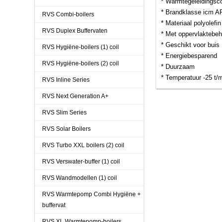
* Warmtegeleidingsco
* Brandklasse icm A
RVS Combi-boilers
* Materiaal polyolefin
RVS Duplex Buffervaten
* Met oppervlaktebeh
* Geschikt voor buis
RVS Hygiëne-boilers (1) coil
* Energiebesparend
RVS Hygiëne-boilers (2) coil
* Duurzaam
* Temperatuur -25 t/
RVS Inline Series
RVS Next Generation A+
RVS Slim Series
RVS Solar Boilers
RVS Turbo XXL boilers (2) coil
RVS Verswater-buffer (1) coil
RVS Wandmodellen (1) coil
RVS Warmtepomp Combi Hygiëne +
buffervat
RVS XL Warmtepomp-boilers