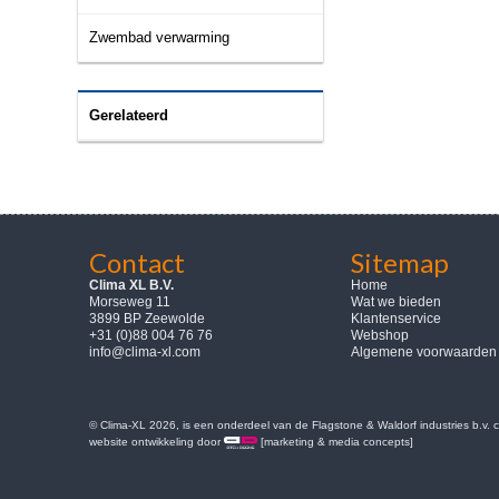
Zwembad verwarming
Gerelateerd
Contact
Sitemap
Clima XL B.V.
Home
Morseweg 11
Wat we bieden
3899 BP Zeewolde
Klantenservice
+31 (0)88 004 76 76
Webshop
info@clima-xl.com
Algemene voorwaarden
© Clima-XL 2026, is een onderdeel van de Flagstone & Waldorf industries b.v.
website ontwikkeling door
[marketing & media concepts]