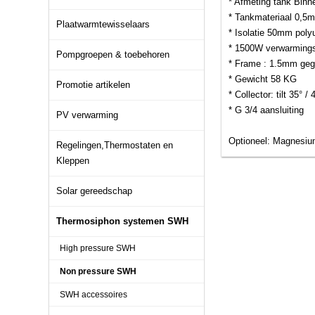
* Afmeting tank Bin
* Tankmateriaal 0,
Plaatwarmtewisselaars
* Isolatie 50mm poly
* 1500W verwarming
Pompgroepen & toebehoren
* Frame : 1.5mm gega
* Gewicht 58 KG
Promotie artikelen
* Collector: tilt 35° / 
* G 3/4 aansluiting
PV verwarming
Optioneel: Magnesiu
Regelingen,Thermostaten en
Kleppen
Solar gereedschap
Thermosiphon systemen SWH
High pressure SWH
Non pressure SWH
SWH accessoires