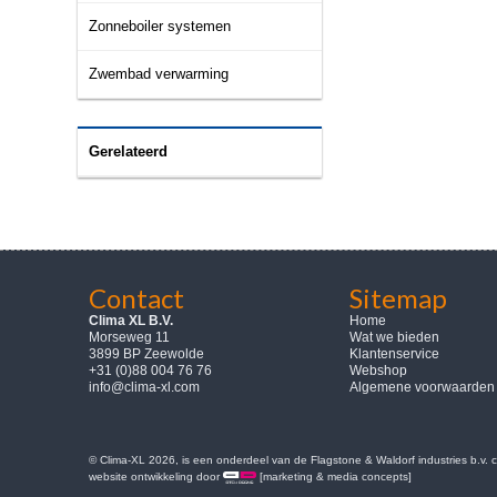
Zonneboiler systemen
Zwembad verwarming
Gerelateerd
Contact
Sitemap
Clima XL B.V.
Home
Morseweg 11
Wat we bieden
3899 BP Zeewolde
Klantenservice
+31 (0)88 004 76 76
Webshop
info@clima-xl.com
Algemene voorwaarden
© Clima-XL 2026, is een onderdeel van de Flagstone & Waldorf industries b.v.
website ontwikkeling door
[marketing & media concepts]