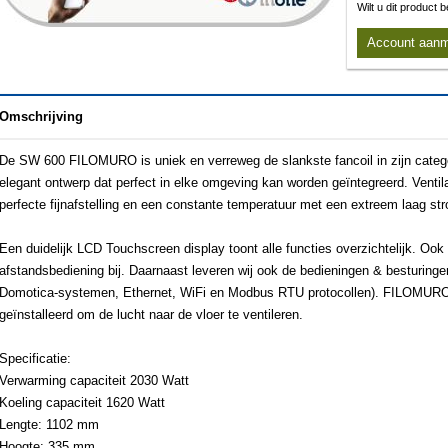
Wilt u dit product
Account aan
Omschrijving
De SW 600 FILOMURO is uniek en verreweg de slankste fancoil in zijn categ
elegant ontwerp dat perfect in elke omgeving kan worden geïntegreerd. Ventil
perfecte fijnafstelling en een constante temperatuur met een extreem laag st
Een duidelijk LCD Touchscreen display toont alle functies overzichtelijk. Ook 
afstandsbediening bij. Daarnaast leveren wij ook de bedieningen & besturingen
Domotica-systemen, Ethernet, WiFi en Modbus RTU protocollen). FILOMURO
geïnstalleerd om de lucht naar de vloer te ventileren.
Specificatie:
Verwarming capaciteit 2030 Watt
Koeling capaciteit 1620 Watt
Lengte: 1102 mm
Hoogte: 335 mm