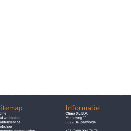
Sitemap
Informatie
ome
Clima XL B.V.
at we bieden
Morseweg 11
lantenservice
3899 BP Zeewolde
ebshop