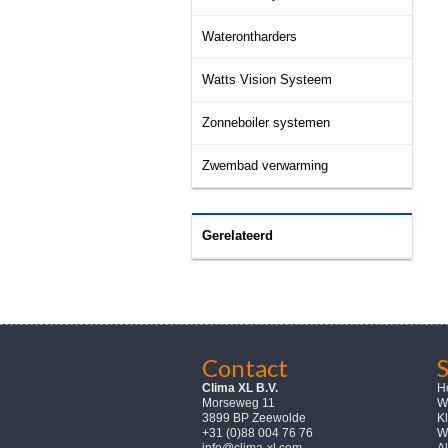
Waterontharders
Watts Vision Systeem
Zonneboiler systemen
Zwembad verwarming
Gerelateerd
Contact
Clima XL B.V.
H
Morseweg 11
W
3899 BP Zeewolde
K
+31 (0)88 004 76 76
W