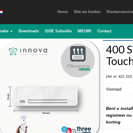
Home
Wat we bieden
Klantenservic
matie
Downloads
ISDE Subsidie
NIEUW!
Contact
400 
Touch
(Art. nr. 421 310
Voorraad:
Bent u install
registreer nu
korting