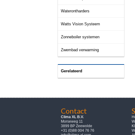
Waterontharders
Watts Vision Systeem
Zonneboiler systemen
Zwembad verwarming
Gerelateerd
Contact
Clima XL B.V.
H
Morseweg 11
W
3899 BP Zeewolde
K
+31 (0)88 004 76 76
W