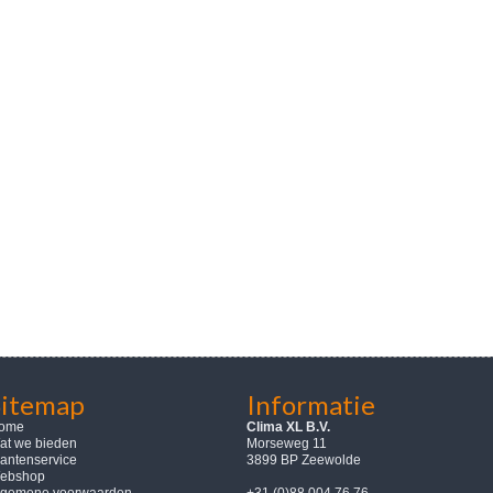
Sitemap
Informatie
ome
Clima XL B.V.
at we bieden
Morseweg 11
lantenservice
3899 BP Zeewolde
ebshop