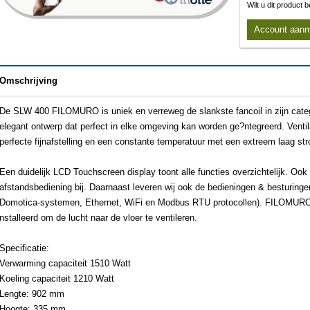
Wilt u dit product
Account aan
Omschrijving
De SLW 400 FILOMURO is uniek en verreweg de slankste fancoil in zijn cate
elegant ontwerp dat perfect in elke omgeving kan worden ge?ntegreerd. Venti
perfecte fijnafstelling en een constante temperatuur met een extreem laag st
Een duidelijk LCD Touchscreen display toont alle functies overzichtelijk. Ook 
afstandsbediening bij. Daarnaast leveren wij ook de bedieningen & besturingen
Domotica-systemen, Ethernet, WiFi en Modbus RTU protocollen). FILOMURO
nstalleerd om de lucht naar de vloer te ventileren.
Specificatie:
Verwarming capaciteit 1510 Watt
Koeling capaciteit 1210 Watt
Lengte: 902 mm
Hoogte: 335 mm