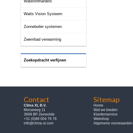
Waterontharders
Watts Vision Systeem
Zonneboiler systemen
Zwembad verwarming
Zoekopdracht verfijnen
Contact
Sitemap
Clima XL B.V.
Home
Morseweg 11
Wat we bieden
3899 BP Zeewolde
Klantenservice
+31 (0)88 004 76 76
Webshop
info@clima-xl.com
Algemene voorwaarden