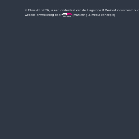
© Clima-XL 2026, is een onderdeel van de Flagstone & Waldorf industries b.v.
website ontwikkeling door
[marketing & media concepts]