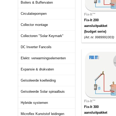
Boilers & Buffervaten
Circulatiepompen
Fix-It™
Fix-It 200
Collector montage
aansluitpakket
(budget serie)
Collectoren "Solar Keymark"
(Art. nr. 9989991003)
DC Inverter Fancoils
Elektr. verwarmingselementen
Expansie & drukvaten
Geïsoleerde koelleiding
Geïsoleerde Solar spiraalbuis
Fix-It™
Hybride systemen
Fix-It 300
aansluitpakket
Microflex Kunststof leidingen