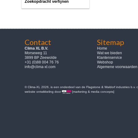
Zoekopdracht verfijnen
Contact
Sitemap
Clima XL B.V.
Home
Morseweg 11
Wat we bieden
3899 BP Zeewolde
Klantenservice
+31 (0)88 004 76 76
Webshop
info@clima-xl.com
Algemene voorwaarden
© Clima-XL 2026, is een onderdeel van de Flagstone & Waldorf industries b.v.
website ontwikkeling door
[marketing & media concepts]