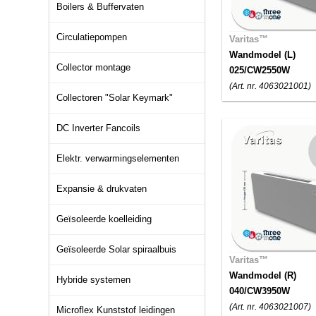
Boilers & Buffervaten
Circulatiepompen
Varitas™
Wandmodel (L)
Collector montage
025/CW2550W
(Art. nr. 4063021001)
Collectoren "Solar Keymark"
DC Inverter Fancoils
Elektr. verwarmingselementen
Expansie & drukvaten
Geïsoleerde koelleiding
Geïsoleerde Solar spiraalbuis
Varitas™
Wandmodel (R)
Hybride systemen
040/CW3950W
(Art. nr. 4063021007)
Microflex Kunststof leidingen