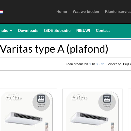
Home
Wat we bieden
Klantenservic
matie
Downloads
ISDE Subsidie
NIEUW!
Contact
Varitas type A (plafond)
Toon producten
9
18
36
72
| Sorteer op: Prijs