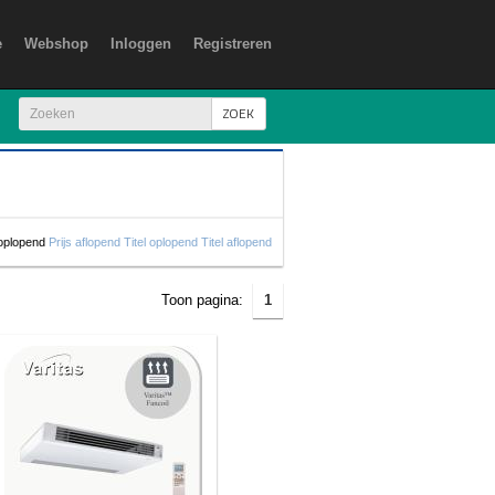
e
Webshop
Inloggen
Registreren
ZOEK
 oplopend
Prijs aflopend
Titel oplopend
Titel aflopend
Toon pagina:
1