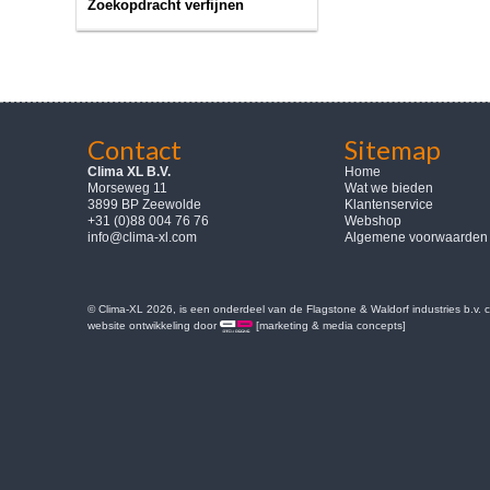
Zoekopdracht verfijnen
Contact
Sitemap
Clima XL B.V.
Home
Morseweg 11
Wat we bieden
3899 BP Zeewolde
Klantenservice
+31 (0)88 004 76 76
Webshop
info@clima-xl.com
Algemene voorwaarden
© Clima-XL 2026, is een onderdeel van de Flagstone & Waldorf industries b.v.
website ontwikkeling door
[marketing & media concepts]