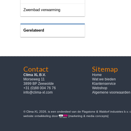
Zwembad verwarming
Gerelateerd
Contact
Sitemap
Clima XL B.V.
Home
Morseweg 11
Wat we bieden
3899 BP Zeewolde
Klantenservice
+31 (0)88 004 76 76
Webshop
info@clima-xl.com
Algemene voorwaarden
© Clima-XL 2026, is een onderdeel van de Flagstone & Waldorf industries b.v.
website ontwikkeling door
[marketing & media concepts]