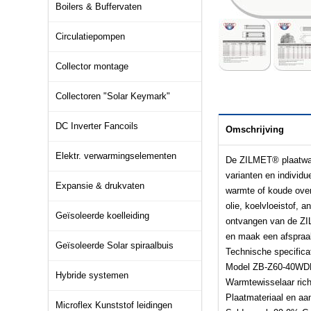
Boilers & Buffervaten
Circulatiepompen
Collector montage
Collectoren "Solar Keymark"
DC Inverter Fancoils
Omschrijving
Elektr. verwarmingselementen
De ZILMET® plaatwar
varianten en individu
Expansie & drukvaten
warmte of koude over
olie, koelvloeistof, 
Geïsoleerde koelleiding
ontvangen van de ZI
en maak een afspraak
Geïsoleerde Solar spiraalbuis
Technische specifica
Model ZB-Z60-40WD
Hybride systemen
Warmtewisselaar rich
Plaatmateriaal en aan
Microflex Kunststof leidingen