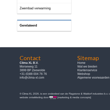
Zwembad verwarming
Gerelateerd
Contact
Sitemap
Clima XL B.V.
Home
Morseweg 11
Wat we bieden
3899 BP Zeewolde
Klantenservice
+31 (0)88 004 76 76
Webshop
info@clima-xl.com
Algemene voorwaarden
© Clima-XL 2026, is een onderdeel van de Flagstone & Waldorf industries b.v.
website ontwikkeling door
[marketing & media concepts]