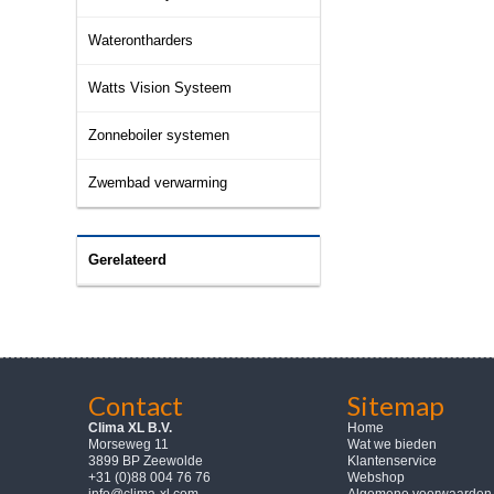
Waterontharders
Watts Vision Systeem
Zonneboiler systemen
Zwembad verwarming
Gerelateerd
Contact
Sitemap
Clima XL B.V.
Home
Morseweg 11
Wat we bieden
3899 BP Zeewolde
Klantenservice
+31 (0)88 004 76 76
Webshop