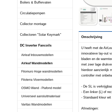
Boilers & Buffervaten
Circulatiepompen
Collector montage
Collectoren "Solar Keymark"
Omschrijving
DC Inverter Fancoils
U heeft met de AirLea
innovatieve lay-out v
Airleaf Inbouwmodellen
bladen en de warmtew
Airleaf Wandmodellen
met zeer lage drukver
hierdoor aanzienlijk 
Filomuro Hoge wandmodellen
controller met onbet
Filoterra Vloermodellen
- De SL is verkrijgba
OSMO Wand - Plafond model
- Een linker (L) of rec
Universeel aansluitmateriaal
- Standaard kleur wi
Varitas Wandmodellen
Afmetingen: