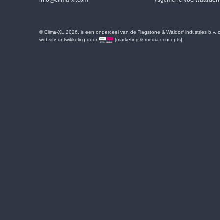
info@clima-xl.com
Algemene voorwaarden
© Clima-XL 2026, is een onderdeel van de Flagstone & Waldorf industries b.v.
website ontwikkeling door
[marketing & media concepts]