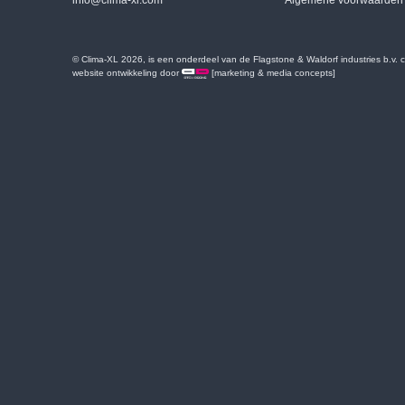
info@clima-xl.com
Algemene voorwaarden
© Clima-XL 2026, is een onderdeel van de Flagstone & Waldorf industries b.v.
website ontwikkeling door
[marketing & media concepts]