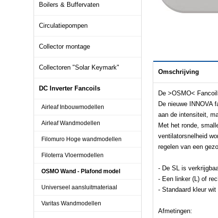
Boilers & Buffervaten
Circulatiepompen
Collector montage
Collectoren "Solar Keymark"
Omschrijving
DC Inverter Fancoils
De >OSMO< Fancoils 
De nieuwe INNOVA fan
Airleaf Inbouwmodellen
aan de intensiteit, m
Airleaf Wandmodellen
Met het ronde, small
ventilatorsnelheid w
Filomuro Hoge wandmodellen
regelen van een gezo
Filoterra Vloermodellen
- De SL is verkrijgba
OSMO Wand - Plafond model
- Een linker (L) of rec
Universeel aansluitmateriaal
- Standaard kleur wi
Varitas Wandmodellen
Afmetingen: