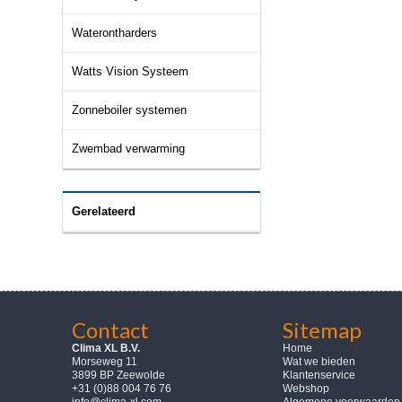
Waterontharders
Watts Vision Systeem
Zonneboiler systemen
Zwembad verwarming
Gerelateerd
Contact
Sitemap
Clima XL B.V.
Home
Morseweg 11
Wat we bieden
3899 BP Zeewolde
Klantenservice
+31 (0)88 004 76 76
Webshop