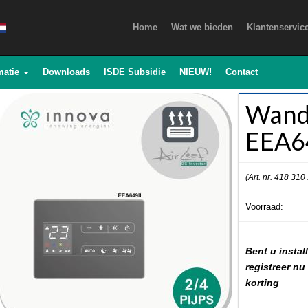
Home
Wat we bieden
Klantenservic
matie
Downloads
ISDE Subsidie
NIEUW!
Contact
Wand
EEA6
(Art. nr. 418 310
Voorraad:
Bent u install
registreer nu
korting