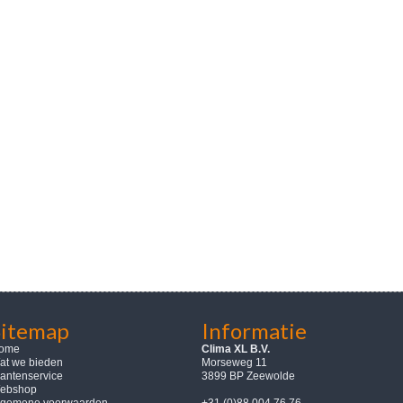
Sitemap
Informatie
ome
Clima XL B.V.
at we bieden
Morseweg 11
lantenservice
3899 BP Zeewolde
ebshop