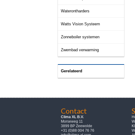
Waterontharders
Watts Vision Systeem
Zonneboiler systemen
Zwembad verwarming
Gerelateerd
Contact
Clima XL B.V.
H
Morseweg 11
W
3899 BP Zeewolde
K
+31 (0)88 004 76 76
W