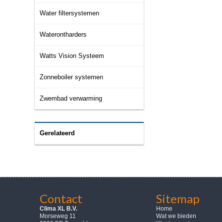
Water filtersystemen
Waterontharders
Watts Vision Systeem
Zonneboiler systemen
Zwembad verwarming
Gerelateerd
Contact
Sitemap
Clima XL B.V.
Home
Morseweg 11
Wat we bieden