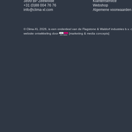
3899 BP Zeewolde
Klantenservice
+31 (0)88 004 76 76
Webshop
info@clima-xl.com
Algemene voorwaarden
© Clima-XL 2026, is een onderdeel van de Flagstone & Waldorf industries b.v.
website ontwikkeling door
[marketing & media concepts]