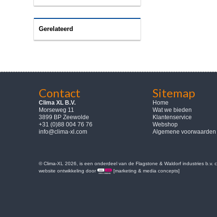
Gerelateerd
Contact
Sitemap
Clima XL B.V.
Home
Morseweg 11
Wat we bieden
3899 BP Zeewolde
Klantenservice
+31 (0)88 004 76 76
Webshop
info@clima-xl.com
Algemene voorwaarden
© Clima-XL 2026, is een onderdeel van de Flagstone & Waldorf industries b.v.
website ontwikkeling door
[marketing & media concepts]