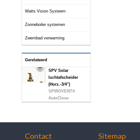
Watts Vision Systeem
Zonneboiler systemen
Zwembad verwarming
Gerelateerd
SPV Solar
luchtafscheider
(Horz.-3/4")
SPIROVENT®
AutoClose
Contact
Sitemap