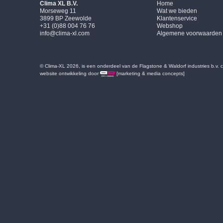
Clima XL B.V.
Home
Morseweg 11
Wat we bieden
3899 BP Zeewolde
Klantenservice
+31 (0)88 004 76 76
Webshop
info@clima-xl.com
Algemene voorwaarden
© Clima-XL 2026, is een onderdeel van de Flagstone & Waldorf industries b.v.
website ontwikkeling door
[marketing & media concepts]