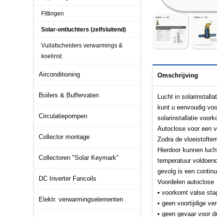
Fittingen
Solar-ontluchters (zelfsluitend)
Vuilafscheiders verwarmings &
koelinst.
Airconditioning
Omschrijving
Boilers & Buffervaten
Lucht in solarinstall
kunt u eenvoudig voo
Circulatiepompen
solarinstallatie voor
Autoclose voor een ve
Collector montage
Zodra de vloeistoftem
Hierdoor kunnen luc
Collectoren "Solar Keymark"
temperatuur voldoend
gevolg is een continu
DC Inverter Fancoils
Voordelen autoclose
• voorkomt valse sta
Elektr. verwarmingselementen
• geen voortijdige ve
• geen gevaar voor d