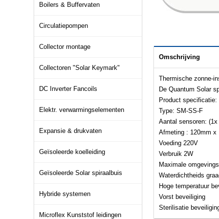
Boilers & Buffervaten
Circulatiepompen
Collector montage
Omschrijving
Collectoren "Solar Keymark"
Thermische zonne-inst
DC Inverter Fancoils
De Quantum Solar spli
Product specificatie:
Elektr. verwarmingselementen
Type: SM-SS-F
Aantal sensoren: (1x
Expansie & drukvaten
Afmeting : 120mm 
Voeding 220V
Geïsoleerde koelleiding
Verbruik 2W
Maximale omgevings t
Geïsoleerde Solar spiraalbuis
Waterdichtheids gra
Hoge temperatuur bev
Hybride systemen
Vorst beveiliging
Sterilisatie beveiligin
Microflex Kunststof leidingen