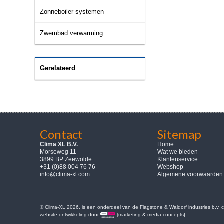
Zonneboiler systemen
Zwembad verwarming
Gerelateerd
Contact
Sitemap
Clima XL B.V.
Home
Morseweg 11
Wat we bieden
3899 BP Zeewolde
Klantenservice
+31 (0)88 004 76 76
Webshop
info@clima-xl.com
Algemene voorwaarden
© Clima-XL 2026, is een onderdeel van de Flagstone & Waldorf industries b.v.
website ontwikkeling door
[marketing & media concepts]