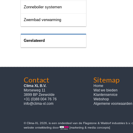
Zonneboiler systemen
Zwembad verwarming
Gerelateerd
Contact
Sitemap
Clima XL B.V.
Home
Morseweg 11
Wat we bieden
3899 BP Zeewolde
Klantenservice
+31 (0)88 004 76 76
Webshop
info@clima-xl.com
Algemene voorwaarden
© Clima-XL 2026, is een onderdeel van de Flagstone & Waldorf industries b.v.
website ontwikkeling door
[marketing & media concepts]