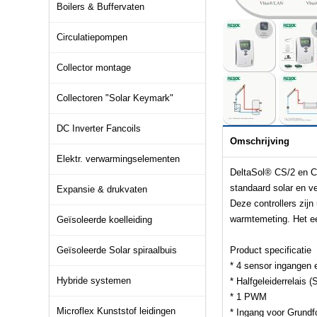
Boilers & Buffervaten
Circulatiepompen
Collector montage
Collectoren "Solar Keymark"
DC Inverter Fancoils
Omschrijving
Elektr. verwarmingselementen
DeltaSol® CS/2 en CS
standaard solar en 
Expansie & drukvaten
Deze controllers zi
warmtemeting. Het ee
Geïsoleerde koelleiding
Geïsoleerde Solar spiraalbuis
Product specificatie
* 4 sensor ingangen 
Hybride systemen
* Halfgeleiderrelais (S
* 1 PWM
Microflex Kunststof leidingen
* Ingang voor Grund