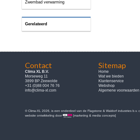
Zwembad verwarming
Gerelateerd
Contact
Sitemap
Clima XL B.V.
Home
Morseweg 11
Wat we bieden
3899 BP Zeewolde
Klantenservice
+31 (0)88 004 76 76
Webshop
info@clima-xl.com
Algemene voorwaarden
© Clima-XL 2026, is een onderdeel van de Flagstone & Waldorf industries b.v.
website ontwikkeling door
[marketing & media concepts]