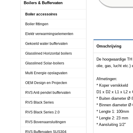
Boilers & Buffervaten
Boiler accessoires
Boiler fittingen
Elektr verwarmingselementen
Gekoeld water buffervaten
Omschrijving
Glasslined Horizontal boilers
De hoogwaardige TH 
Glasslined Solar-boilers
olie, gas, lucht etc
Multi Energie opslagvaten
Afmetingen:
OEM Design en Projecten
* Koper vernikkeld
D1 x D2 x L1 x L2 x
RVS Anti pendel buffervaten
* Buiten diameter Ø
RVS Black Series
* Binnen diameter Ø
* Lengte 1: 100mm
RVS Black Series 2.0
* Lengte 2: 23 mm
RVS Bovenaansluitingen
* Aansluiting 1/2"
RVS Buffervaten SUS304