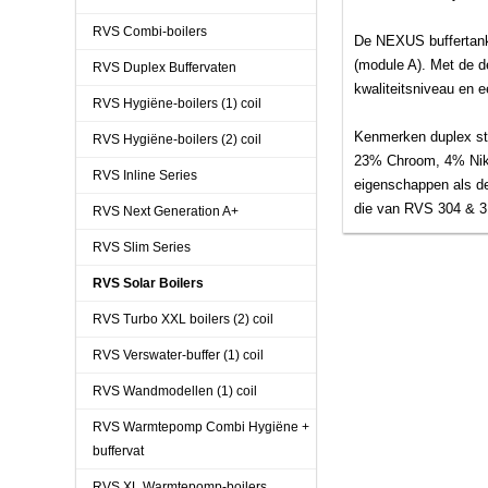
RVS Combi-boilers
De NEXUS buffertanks
(module A). Met de d
RVS Duplex Buffervaten
kwaliteitsniveau en e
RVS Hygiëne-boilers (1) coil
Kenmerken duplex sta
RVS Hygiëne-boilers (2) coil
23% Chroom, 4% Nikkel
RVS Inline Series
eigenschappen als de
die van RVS 304 & 3
RVS Next Generation A+
RVS Slim Series
RVS Solar Boilers
RVS Turbo XXL boilers (2) coil
RVS Verswater-buffer (1) coil
RVS Wandmodellen (1) coil
RVS Warmtepomp Combi Hygiëne +
buffervat
RVS XL Warmtepomp-boilers