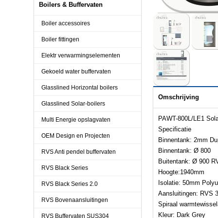
Boilers & Buffervaten
Boiler accessoires
Boiler fittingen
Elektr verwarmingselementen
Gekoeld water buffervaten
Glasslined Horizontal boilers
Omschrijving
Glasslined Solar-boilers
PAWT-800L/LE1 Solar
Multi Energie opslagvaten
Specificatie
OEM Design en Projecten
Binnentank: 2mm Du
Binnentank: Ø 800
RVS Anti pendel buffervaten
Buitentank: Ø 900 R
RVS Black Series
Hoogte:1940mm
Isolatie: 50mm Poly
RVS Black Series 2.0
Aansluitingen: RVS 
RVS Bovenaansluitingen
Spiraal warmtewissel
Kleur: Dark Grey
RVS Buffervaten SUS304