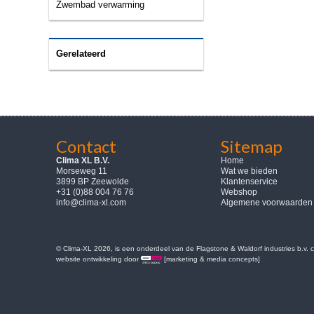
Zwembad verwarming
Gerelateerd
Contact
Sitemap
Clima XL B.V.
Home
Morseweg 11
Wat we bieden
3899 BP Zeewolde
Klantenservice
+31 (0)88 004 76 76
Webshop
info@clima-xl.com
Algemene voorwaarden
© Clima-XL 2026, is een onderdeel van de Flagstone & Waldorf industries b.v.
website ontwikkeling door
[marketing & media concepts]