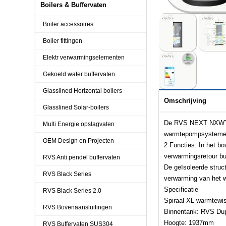
Boilers & Buffervaten
Boiler accessoires
Boiler fittingen
Elektr verwarmingselementen
Gekoeld water buffervaten
Glasslined Horizontal boilers
Omschrijving
Glasslined Solar-boilers
De RVS NEXT NXWT 30
Multi Energie opslagvaten
warmtepompsystemen 
OEM Design en Projecten
2 Functies: In het bo
verwarmingsretour bu
RVS Anti pendel buffervaten
De geïsoleerde struct
RVS Black Series
verwarming van het 
Specificatie
RVS Black Series 2.0
Spiraal XL warmtew
RVS Bovenaansluitingen
Binnentank: RVS Du
Hoogte: 1937mm
RVS Buffervaten SUS304