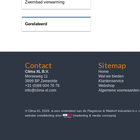
Zwembad verwarming
Gerelateerd
Contact
Sitemap
Clima XL B.V.
Home
Morseweg 11
Wat we bieden
3899 BP Zeewolde
Klantenservice
+31 (0)88 004 76 76
Webshop
info@clima-xl.com
Algemene voorwaarden
© Clima-XL 2026, is een onderdeel van de Flagstone & Waldorf industries b.v.
website ontwikkeling door
[marketing & media concepts]