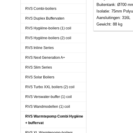
Buitentank: Ø700 mm
RVS Combi-boilers
Isolatie: 75mm Poly
Aansluitingen: 316L
RVS Duplex Buffervaten
Gewicht: 88 kg
RVS Hygiëne-boilers (1) coil
RVS Hygiëne-boilers (2) coil
RVS Inline Series
RVS Next Generation A+
RVS Slim Series
RVS Solar Boilers
RVS Turbo XXL boilers (2) coil
RVS Verswater-buffer (1) coil
RVS Wandmodellen (1) coil
RVS Warmtepomp Combi Hygiëne
+ buffervat
RVS XL Warmtepomp-boilers