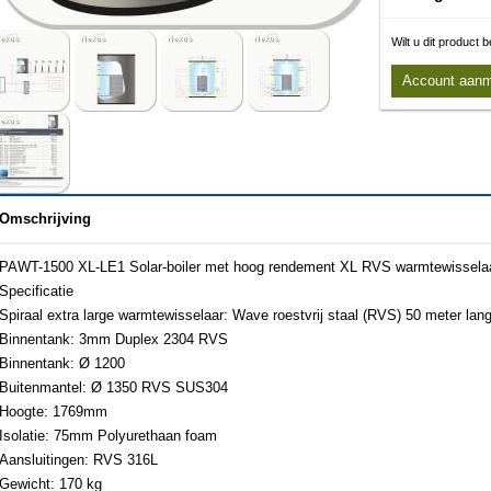
Wilt u dit product
Account aan
Omschrijving
PAWT-1500 XL-LE1 Solar-boiler met hoog rendement XL RVS warmtewisselaa
Specificatie
Spiraal extra large warmtewisselaar: Wave roestvrij staal (RVS) 50 meter l
Binnentank: 3mm Duplex 2304 RVS
Binnentank: Ø 1200
Buitenmantel: Ø 1350 RVS SUS304
Hoogte: 1769mm
Isolatie: 75mm Polyurethaan foam
Aansluitingen: RVS 316L
Gewicht: 170 kg