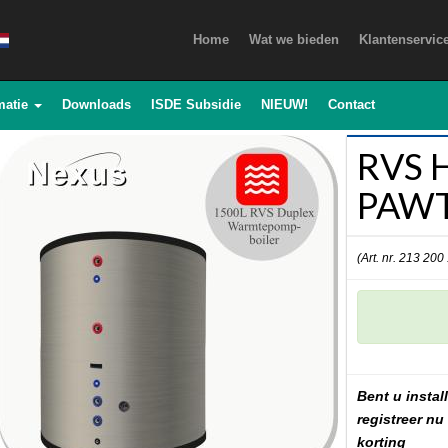
Home
Wat we bieden
Klantenservic
matie
Downloads
ISDE Subsidie
NIEUW!
Contact
RVS H
PAWT
(Art. nr. 213 200
Bent u install
registreer nu
korting