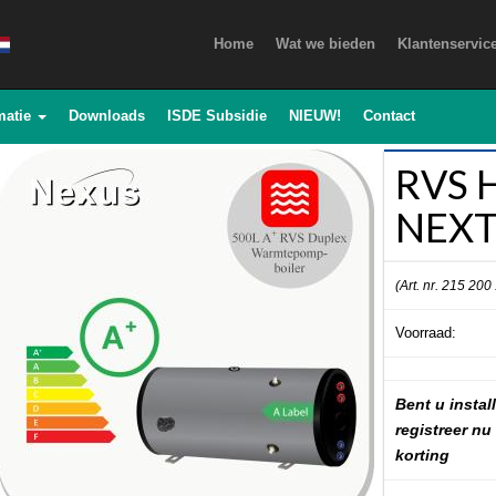
Home
Wat we bieden
Klantenservic
matie
Downloads
ISDE Subsidie
NIEUW!
Contact
RVS H
NEXT
(Art. nr. 215 200
Voorraad:
Bent u install
registreer nu
korting