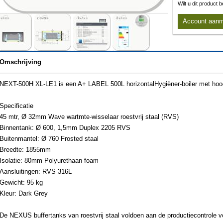
Wilt u dit product
Account aan
Omschrijving
NEXT-500H XL-LE1 is een A+ LABEL 500L horizontalHygiëner-boiler met ho
Specificatie
45 mtr, Ø 32mm Wave wartmte-wisselaar roestvrij staal (RVS)
Binnentank: Ø 600, 1,5mm Duplex 2205 RVS
Buitenmantel: Ø 760 Frosted staal
Breedte: 1855mm
Isolatie: 80mm Polyurethaan foam
Aansluitingen: RVS 316L
Gewicht: 95 kg
Kleur: Dark Grey
De NEXUS buffertanks van roestvrij staal voldoen aan de productiecontrole v