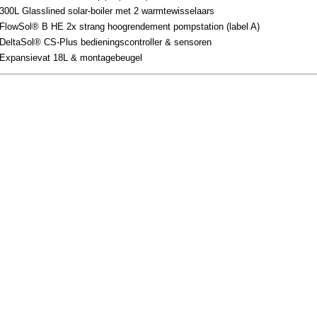
300L Glasslined solar-boiler met 2 warmtewisselaars
FlowSol® B HE 2x strang hoogrendement pompstation (label A)
DeltaSol® CS-Plus bedieningscontroller & sensoren
Expansievat 18L & montagebeugel