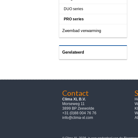
DUO series
PRO series
Zwembad verwarming
Gerelateerd
Contact
Clima XL B.V.
H
Morseweg 11
W
3899 BP Zeewolde
K
+31 (0)88 004 76 76
W
info@clima-xl.com
A
© Clima-XL 2026, is een onderdeel van de Flagstone 