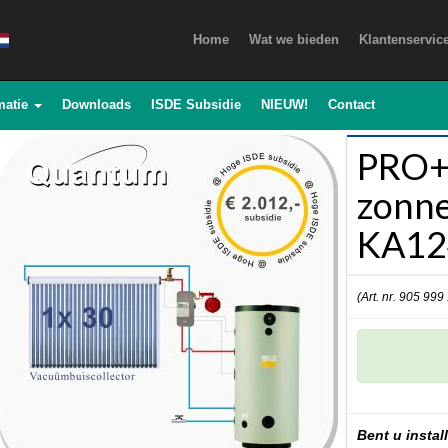
Home
Wat we bieden
Klantenservic
matie
Downloads
ISDE Subsidie
NIEUW!
Contact
PRO+
zonne
KA12
(Art. nr. 905 999
Bent u install