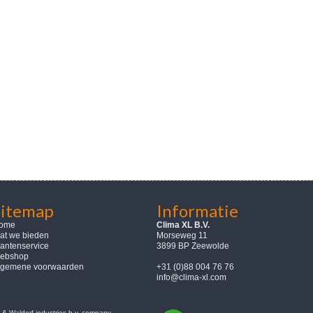
Sitemap
Informatie
ome
Clima XL B.V.
at we bieden
Morseweg 11
lantenservice
3899 BP Zeewolde
ebshop
lgemene voorwaarden
+31 (0)88 004 76 76
info@clima-xl.com
& Waldorf industries b.v. company