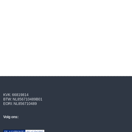
KVK: 66819814
BTW: NL856710489B01
EORI: NL856710489
Volg ons: