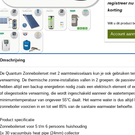
registreer nu
korting
Wilt u dit product
Account aan
Omschrijving
De Quantum Zonneboilerset met 2 warmtewisselaars kun je ook gebruiken ter 
verwarming. De thermische zonne-installaties vallen in 2 groepen: de passi
hebben altijd een backup energiebron nodig zoals een elektrisch element of e
of oliegestookte verwarming, die wordt ingeschakeld wanneer de watertempera
minimumtemperatuur van ongeveer 55°C daalt. Het warme water is dus altijd 
zonneboiler voorzien in en tot wel 85% van de sanitaire warmwater behoefte.
Product specificatie
Zonneboilerset voor 5 t/m 6 persoons huishouding
1x 30 vacuumbuis heat pipe (24mm) collector