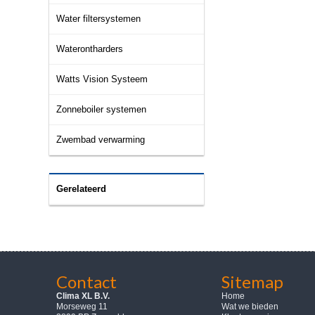
Water filtersystemen
Waterontharders
Watts Vision Systeem
Zonneboiler systemen
Zwembad verwarming
Gerelateerd
Contact
Sitemap
Clima XL B.V.
Home
Morseweg 11
Wat we bieden