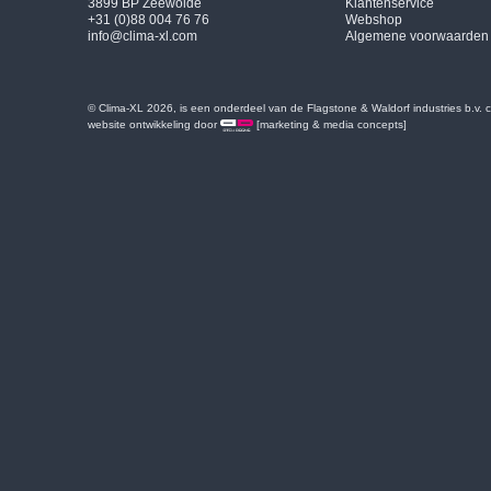
3899 BP Zeewolde
Klantenservice
+31 (0)88 004 76 76
Webshop
info@clima-xl.com
Algemene voorwaarden
© Clima-XL 2026, is een onderdeel van de Flagstone & Waldorf industries b.v.
website ontwikkeling door
[marketing & media concepts]