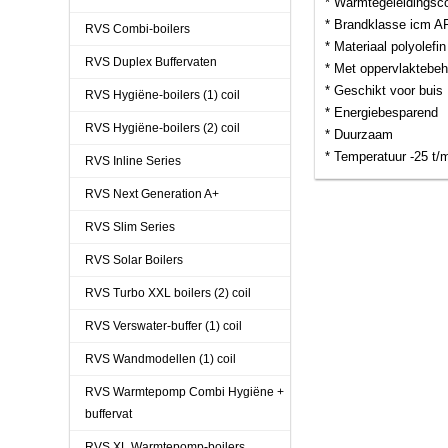
* Warmtegeleidingsco
* Brandklasse icm A
RVS Combi-boilers
* Materiaal polyolefin
RVS Duplex Buffervaten
* Met oppervlaktebeh
* Geschikt voor buis
RVS Hygiëne-boilers (1) coil
* Energiebesparend
RVS Hygiëne-boilers (2) coil
* Duurzaam
* Temperatuur -25 t/
RVS Inline Series
RVS Next Generation A+
RVS Slim Series
RVS Solar Boilers
RVS Turbo XXL boilers (2) coil
RVS Verswater-buffer (1) coil
RVS Wandmodellen (1) coil
RVS Warmtepomp Combi Hygiëne +
buffervat
RVS XL Warmtepomp-boilers