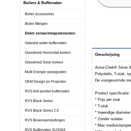
Boilers & Buffervaten
Boiler accessoires
Boiler fittingen
Elektr verwarmingselementen
Gekoeld water buffervaten
Glasslined Horizontal boilers
Omschrijving
Glasslined Solar-boilers
Arma-Chek® Silver th
Multi Energie opslagvaten
Polyolefin, T-stuk, s
De voorgevormde onde
OEM Design en Projecten
RVS Anti pendel buffervaten
Product specificatie:
* Prijs per stuk
RVS Black Series
* T-stuk
RVS Black Series 2.0
* Inwendige diamete
* Zonder isolatie
RVS Bovenaansluitingen
* Max mediumtempera
RVS Buffervaten SUS304