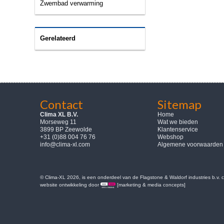
Zwembad verwarming
Gerelateerd
Contact
Sitemap
Clima XL B.V.
Home
Morseweg 11
Wat we bieden
3899 BP Zeewolde
Klantenservice
+31 (0)88 004 76 76
Webshop
info@clima-xl.com
Algemene voorwaarden
© Clima-XL 2026, is een onderdeel van de Flagstone & Waldorf industries b.v.
website ontwikkeling door
[marketing & media concepts]