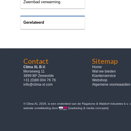
Zwembad verwarming
Gerelateerd
Contact
Sitemap
Clima XL B.V.
Home
Morseweg 11
Wat we bieden
3899 BP Zeewolde
Klantenservice
+31 (0)88 004 76 76
Webshop
info@clima-xl.com
Algemene voorwaarden
© Clima-XL 2026, is een onderdeel van de Flagstone & Waldorf industries b.v.
website ontwikkeling door
[marketing & media concepts]