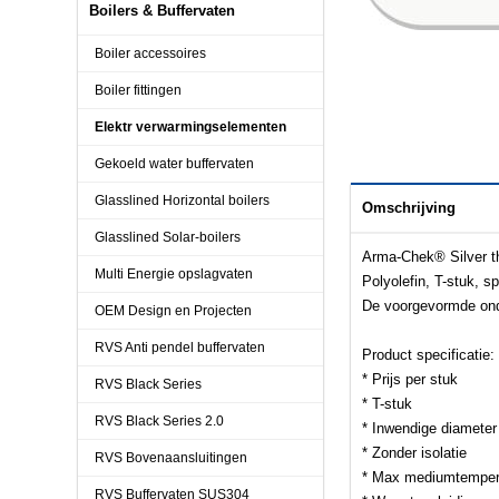
Boilers & Buffervaten
Boiler accessoires
Boiler fittingen
Elektr verwarmingselementen
Gekoeld water buffervaten
Glasslined Horizontal boilers
Omschrijving
Glasslined Solar-boilers
Arma-Chek® Silver th
Multi Energie opslagvaten
Polyolefin, T-stuk, s
De voorgevormde onde
OEM Design en Projecten
RVS Anti pendel buffervaten
Product specificatie:
* Prijs per stuk
RVS Black Series
* T-stuk
RVS Black Series 2.0
* Inwendige diamete
* Zonder isolatie
RVS Bovenaansluitingen
* Max mediumtempera
RVS Buffervaten SUS304