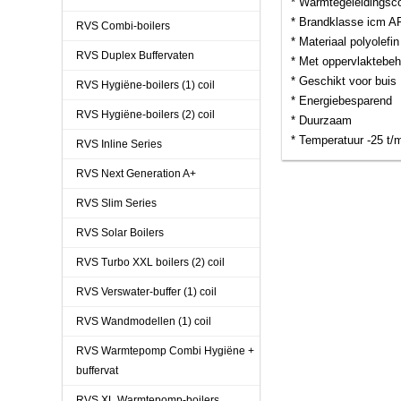
* Warmtegeleidingsco
* Brandklasse icm A
RVS Combi-boilers
* Materiaal polyolefin
RVS Duplex Buffervaten
* Met oppervlaktebeh
* Geschikt voor buis
RVS Hygiëne-boilers (1) coil
* Energiebesparend
RVS Hygiëne-boilers (2) coil
* Duurzaam
* Temperatuur -25 t/
RVS Inline Series
RVS Next Generation A+
RVS Slim Series
RVS Solar Boilers
RVS Turbo XXL boilers (2) coil
RVS Verswater-buffer (1) coil
RVS Wandmodellen (1) coil
RVS Warmtepomp Combi Hygiëne +
buffervat
RVS XL Warmtepomp-boilers