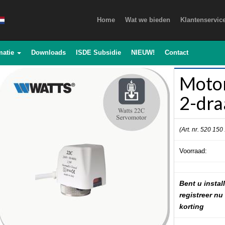
Home
Wat we bieden
Klantenservic
matie
Downloads
ISDE Subsidie
NIEUW!
Contact
Moto
2-dra
(Art. nr. 520 150
Voorraad:
Bent u install
registreer nu
korting