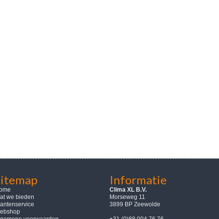
Sitemap
Informatie
ome
Clima XL B.V.
at we bieden
Morseweg 11
lantenservice
3899 BP Zeewolde
ebshop