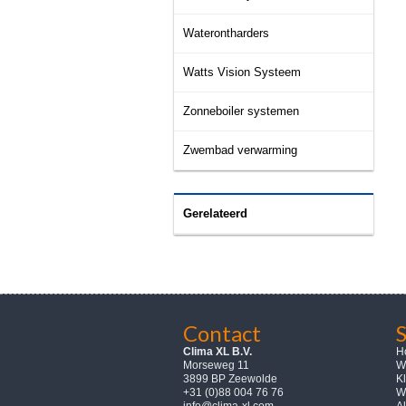
Waterontharders
Watts Vision Systeem
Zonneboiler systemen
Zwembad verwarming
Gerelateerd
Contact
Clima XL B.V.
H
Morseweg 11
W
3899 BP Zeewolde
K
+31 (0)88 004 76 76
W