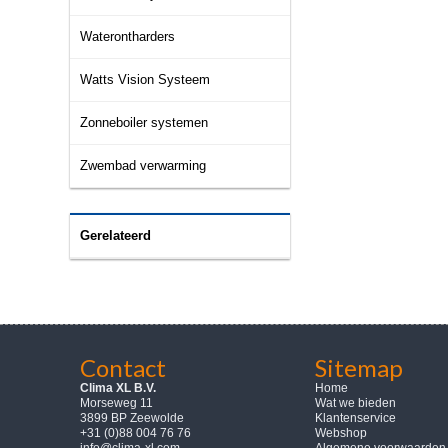
Waterontharders
Watts Vision Systeem
Zonneboiler systemen
Zwembad verwarming
Gerelateerd
Contact
Sitemap
Clima XL B.V.
Home
Morseweg 11
Wat we bieden
3899 BP Zeewolde
Klantenservice
+31 (0)88 004 76 76
Webshop