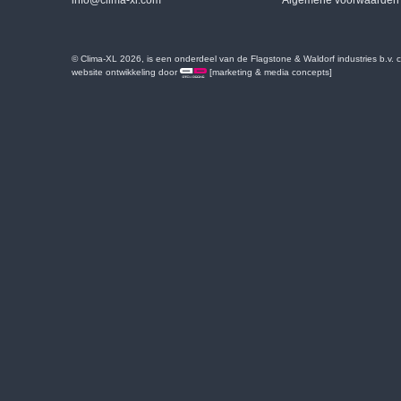
info@clima-xl.com
Algemene voorwaarden
© Clima-XL 2026, is een onderdeel van de Flagstone & Waldorf industries b.v.
website ontwikkeling door
[marketing & media concepts]