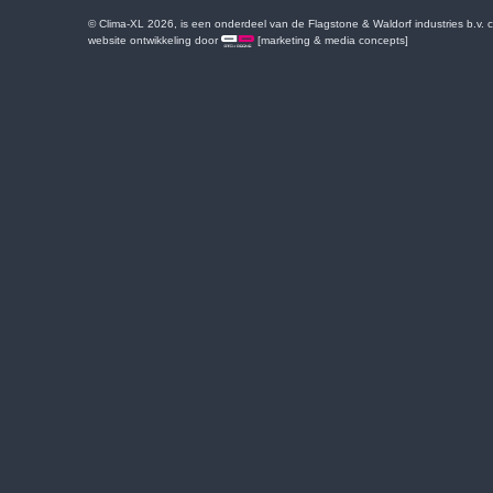
© Clima-XL 2026, is een onderdeel van de Flagstone & Waldorf industries b.v.
website ontwikkeling door
[marketing & media concepts]