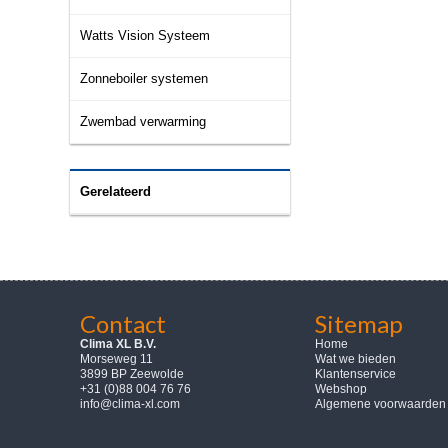
Watts Vision Systeem
Zonneboiler systemen
Zwembad verwarming
Gerelateerd
Contact
Sitemap
Clima XL B.V.
Home
Morseweg 11
Wat we bieden
3899 BP Zeewolde
Klantenservice
+31 (0)88 004 76 76
Webshop
info@clima-xl.com
Algemene voorwaarden