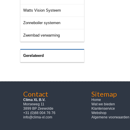
Watts Vision Systeem
Zonneboiler systemen
Zwembad verwarming
Gerelateerd
Contact
Sitemap
Clima XL B.V.
Home
Morseweg 11
Wat we bieden
3899 BP Zeewolde
Klantenservice
+31 (0)88 004 76 76
Webshop
info@clima-xl.com
Algemene voorwaarden