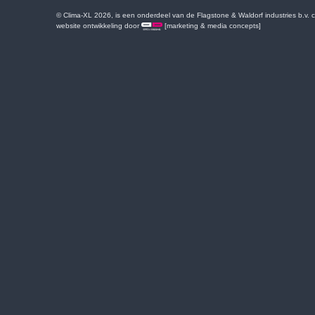
© Clima-XL 2026, is een onderdeel van de Flagstone & Waldorf industries b.v.
website ontwikkeling door
[marketing & media concepts]