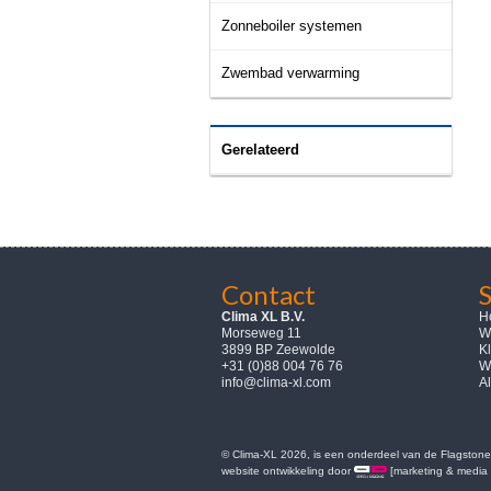
Zonneboiler systemen
Zwembad verwarming
Gerelateerd
Contact
Clima XL B.V.
H
Morseweg 11
W
3899 BP Zeewolde
K
+31 (0)88 004 76 76
W
info@clima-xl.com
A
© Clima-XL 2026, is een onderdeel van de Flagstone 
website ontwikkeling door
[marketing & media 