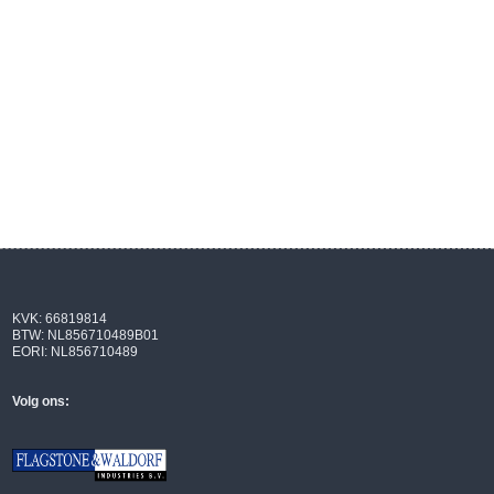
KVK: 66819814
BTW: NL856710489B01
EORI: NL856710489
Volg ons: