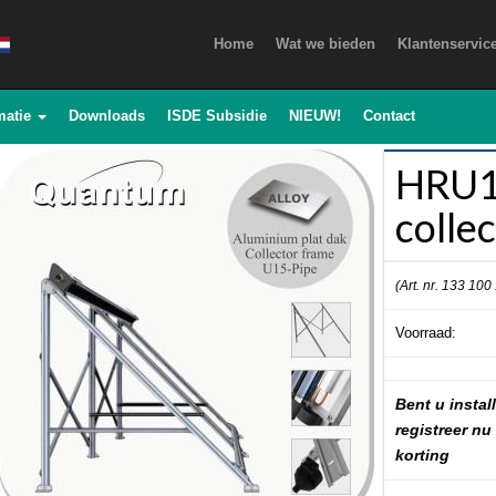
Home
Wat we bieden
Klantenservic
matie
Downloads
ISDE Subsidie
NIEUW!
Contact
HRU15
colle
(Art. nr. 133 100
Voorraad:
Bent u install
registreer nu
korting