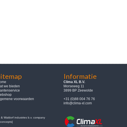
Sitemap
Informatie
ome
Clima XL B.V.
at we bieden
Morseweg 11
lantenservice
3899 BP Zeewolde
ebshop
lgemene voorwaarden
+31 (0)88 004 76 76
info@clima-xl.com
& Waldorf industries b.v. company
concepts]