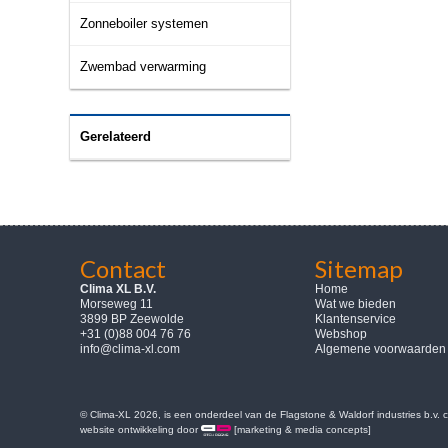
Zonneboiler systemen
Zwembad verwarming
Gerelateerd
Contact
Sitemap
Clima XL B.V.
Home
Morseweg 11
Wat we bieden
3899 BP Zeewolde
Klantenservice
+31 (0)88 004 76 76
Webshop
info@clima-xl.com
Algemene voorwaarden
© Clima-XL 2026, is een onderdeel van de Flagstone & Waldorf industries b.v.
website ontwikkeling door
[marketing & media concepts]