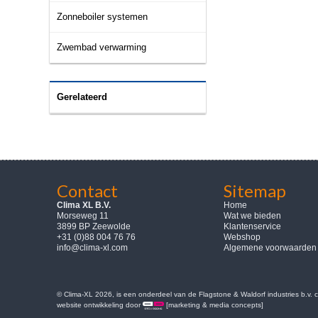
Zonneboiler systemen
Zwembad verwarming
Gerelateerd
Contact
Sitemap
Clima XL B.V.
Home
Morseweg 11
Wat we bieden
3899 BP Zeewolde
Klantenservice
+31 (0)88 004 76 76
Webshop
info@clima-xl.com
Algemene voorwaarden
© Clima-XL 2026, is een onderdeel van de Flagstone & Waldorf industries b.v.
website ontwikkeling door
[marketing & media concepts]