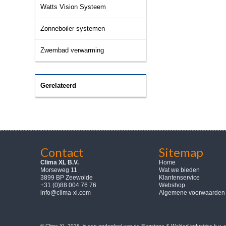
Watts Vision Systeem
Zonneboiler systemen
Zwembad verwarming
Gerelateerd
Contact
Sitemap
Clima XL B.V.
Home
Morseweg 11
Wat we bieden
3899 BP Zeewolde
Klantenservice
+31 (0)88 004 76 76
Webshop
info@clima-xl.com
Algemene voorwaarden
© Clima-XL 2026, is een onderdeel van de Flagstone & Waldorf industries b.v.