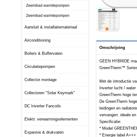
Zwembad warmtepompen
Zwembad warmtepompen
Aansluit & installatiemateriaal
Airconditioning
Omschrijving
Boilers & Buffervaten
GEEN HYBRIDE maar v
Circulatiepompen
GreenTherm™ Series z
Collector montage
Met de introductie 
Inverter lucht / wat
Collectoren "Solar Keymark"
GreenTherm hoge temp
De GreenTherm hoge 
DC Inverter Fancoils
leidingen en radiato
vervangen. ideale en
Elektr. verwarmingselementen
Specificatie:
* Model GREENTH
Expansie & drukvaten
* Energie label A+++