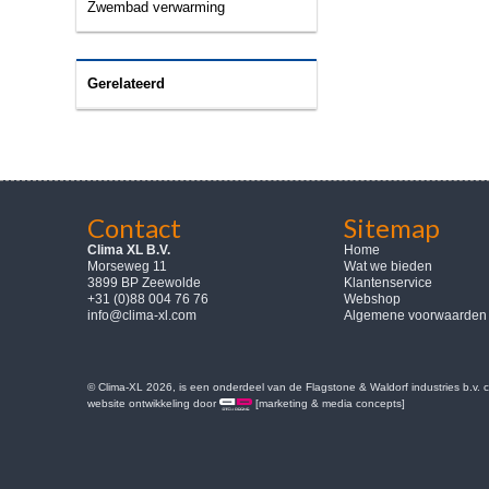
Zwembad verwarming
Gerelateerd
Contact
Sitemap
Clima XL B.V.
Home
Morseweg 11
Wat we bieden
3899 BP Zeewolde
Klantenservice
+31 (0)88 004 76 76
Webshop
info@clima-xl.com
Algemene voorwaarden
© Clima-XL 2026, is een onderdeel van de Flagstone & Waldorf industries b.v.
website ontwikkeling door
[marketing & media concepts]