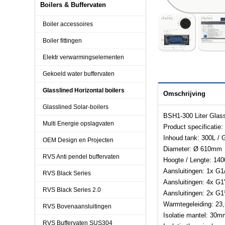
Boilers & Buffervaten
Boiler accessoires
Boiler fittingen
Elektr verwarmingselementen
Gekoeld water buffervaten
Glasslined Horizontal boilers
Omschrijving
Glasslined Solar-boilers
BSH1-300 Liter Glass
Multi Energie opslagvaten
Product specificatie:
Inhoud tank: 300L / 
OEM Design en Projecten
Diameter: Ø 610mm
RVS Anti pendel buffervaten
Hoogte / Lengte: 1
Aansluitingen: 1x G1
RVS Black Series
Aansluitingen: 4x G1
RVS Black Series 2.0
Aansluitingen: 2x G
Warmtegeleiding: 2
RVS Bovenaansluitingen
Isolatie mantel: 30m
RVS Buffervaten SUS304