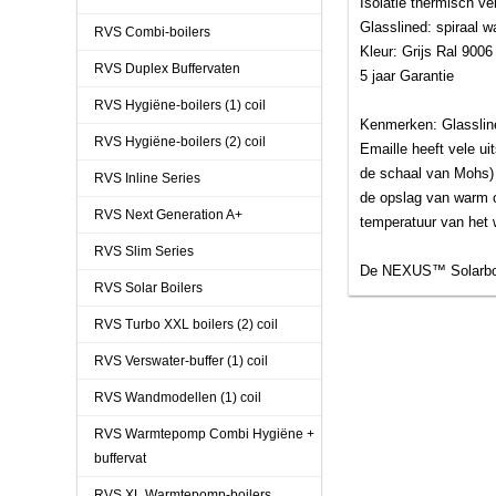
Isolatie thermisch ve
Glasslined: spiraal 
RVS Combi-boilers
Kleur: Grijs Ral 9006
RVS Duplex Buffervaten
5 jaar Garantie
RVS Hygiëne-boilers (1) coil
Kenmerken: Glasslin
RVS Hygiëne-boilers (2) coil
Emaille heeft vele u
de schaal van Mohs) 
RVS Inline Series
de opslag van warm o
RVS Next Generation A+
temperatuur van het 
RVS Slim Series
De NEXUS™ Solarboil
RVS Solar Boilers
RVS Turbo XXL boilers (2) coil
RVS Verswater-buffer (1) coil
RVS Wandmodellen (1) coil
RVS Warmtepomp Combi Hygiëne +
buffervat
RVS XL Warmtepomp-boilers