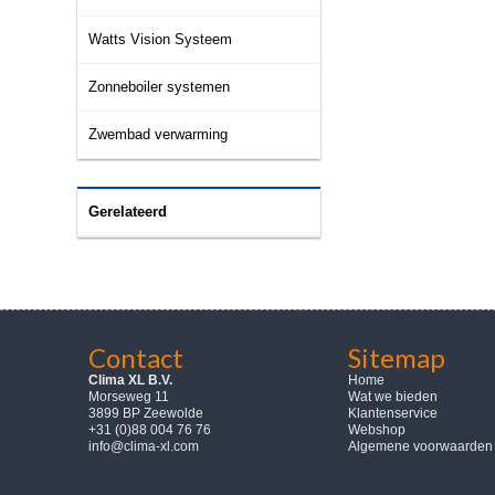
Watts Vision Systeem
Zonneboiler systemen
Zwembad verwarming
Gerelateerd
Contact
Sitemap
Clima XL B.V.
Home
Morseweg 11
Wat we bieden
3899 BP Zeewolde
Klantenservice
+31 (0)88 004 76 76
Webshop
info@clima-xl.com
Algemene voorwaarden