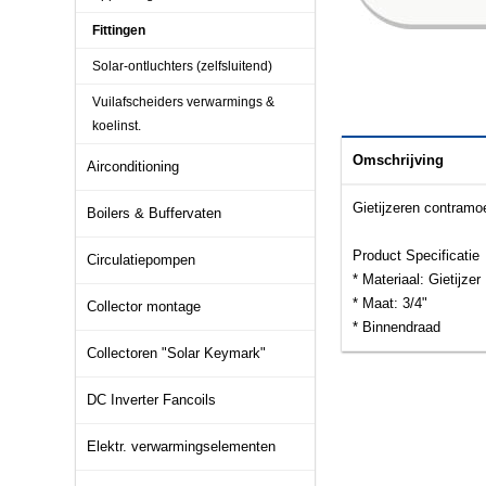
Fittingen
Solar-ontluchters (zelfsluitend)
Vuilafscheiders verwarmings &
koelinst.
Omschrijving
Airconditioning
Gietijzeren contramo
Boilers & Buffervaten
Product Specificatie
Circulatiepompen
* Materiaal: Gietijzer
* Maat: 3/4"
Collector montage
* Binnendraad
Collectoren "Solar Keymark"
DC Inverter Fancoils
Elektr. verwarmingselementen