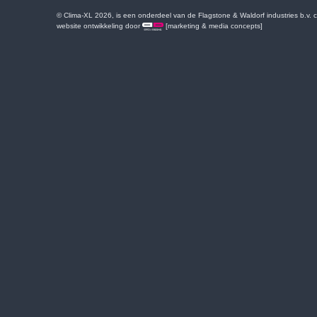
© Clima-XL 2026, is een onderdeel van de Flagstone & Waldorf industries b.v.
website ontwikkeling door
[marketing & media concepts]