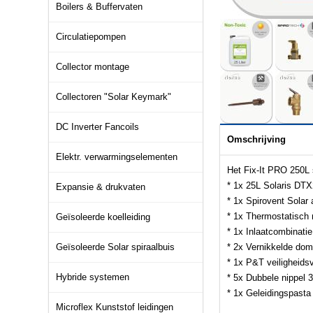
Boilers & Buffervaten
Circulatiepompen
Collector montage
Collectoren "Solar Keymark"
DC Inverter Fancoils
Omschrijving
Elektr. verwarmingselementen
Het Fix-It PRO 250L 
* 1x 25L Solaris DTX2
Expansie & drukvaten
* 1x Spirovent Solar 
* 1x Thermostatisch
Geïsoleerde koelleiding
* 1x Inlaatcombinatie
Geïsoleerde Solar spiraalbuis
* 2x Vernikkelde dom
* 1x P&T veiligheidsv
Hybride systemen
* 5x Dubbele nippel 
* 1x Geleidingspasta
Microflex Kunststof leidingen