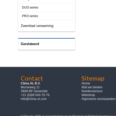
DUO series
PRO series
Zwembad verwarming
Gerelateerd
Contact
Sitemap
Clima XL B.V.
Home
Morseweg 11
Wat we bieden
3899 BP Zeewolde
Klantenservice
+31 (0)88 004 76 76
Webshop
info@clima-xl.com
Algemene voorwaarden
© Clima-XL 2026, is een onderdeel van de Flagstone & Waldorf industries b.v.