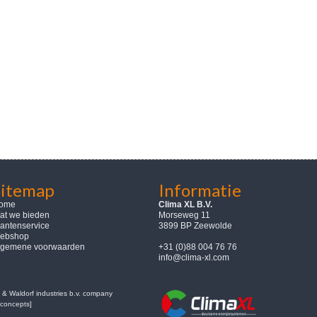
Sitemap
Informatie
ome
Clima XL B.V.
at we bieden
Morseweg 11
lantenservice
3899 BP Zeewolde
ebshop
lgemene voorwaarden
+31 (0)88 004 76 76
info@clima-xl.com
& Waldorf industries b.v. company
concepts]