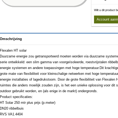
Wilt u dit product
Account aan
Omschrijving
Flexalen HT solar
Duurzame energie zou getransporteerd moeten worden via duurzame systeme
serie ontwikkeld: een slim gamma van voorgeïsoleerde, roestvrijstalen ribbel
energie systemen en andere toepassingen met hoge temperatuur.Dit krachtige 
grote mate van flexibiliteit voor kleinschalige netwerken met hoge temperatu
energie installaties of lagedrukstoom. Door de grote flexibiliteit van Flexalen 
ruimtes die anders moeilijk zouden zijn, is het een unieke oplossing voor dit 
outdoor gebruikt worden, en (als enige in de markt) ondergronds.
Product specificaties:
HT Solar 250 mtr plus prijs (p.meter)
DN20 ribbelbuis
RVS VA1.4404