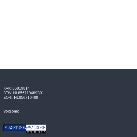
KVK: 66819814
BTW: NL856710489B01
EORI: NL856710489
Volg ons: