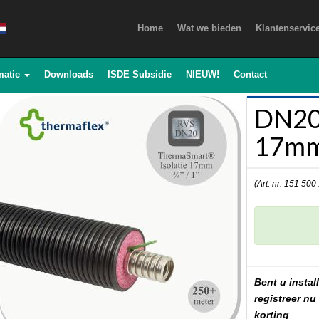
Home
Wat we bieden
Klantenservic
matie
Downloads
ISDE Subsidie
NIEUW!
Contact
DN20 
17mm 
(Art. nr. 151 500
Bent u install
registreer nu
korting