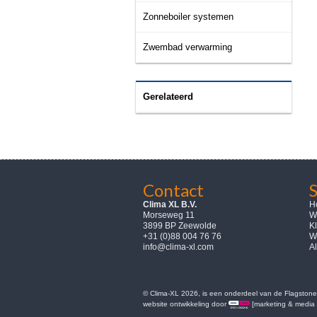
Zonneboiler systemen
Zwembad verwarming
Gerelateerd
Contact
Clima XL B.V.
H
Morseweg 11
W
3899 BP Zeewolde
K
+31 (0)88 004 76 76
W
info@clima-xl.com
A
© Clima-XL 2026, is een onderdeel van de Flagstone 
website ontwikkeling door
[marketing & media 