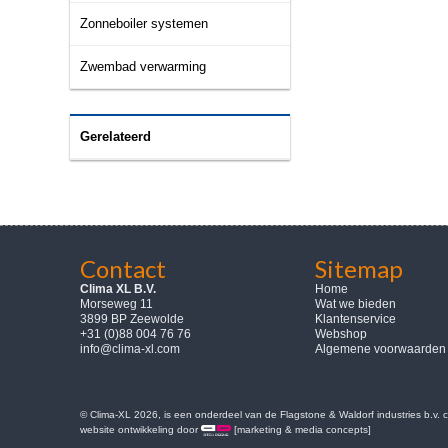
Zonneboiler systemen
Zwembad verwarming
Gerelateerd
Contact
Sitemap
Clima XL B.V.
Home
Morseweg 11
Wat we bieden
3899 BP Zeewolde
Klantenservice
+31 (0)88 004 76 76
Webshop
info@clima-xl.com
Algemene voorwaarden
© Clima-XL 2026, is een onderdeel van de Flagstone & Waldorf industries b.v.
website ontwikkeling door
[marketing & media concepts]