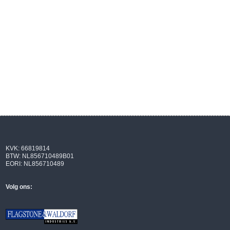
KVK: 66819814
BTW: NL856710489B01
EORI: NL856710489
Volg ons: