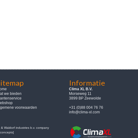
Sitemap
Informatie
ome
Clima XL B.V.
at we bieden
Morseweg 11
lantenservice
3899 BP Zeewolde
ebshop
lgemene voorwaarden
+31 (0)88 004 76 76
info@clima-xl.com
& Waldorf industries b.v. company
concepts]