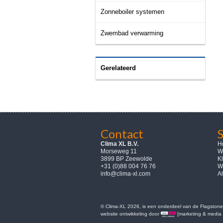
Zonneboiler systemen
Zwembad verwarming
Gerelateerd
Contact
Clima XL B.V.
H
Morseweg 11
W
3899 BP Zeewolde
K
+31 (0)88 004 76 76
W
info@clima-xl.com
A
© Clima-XL 2026, is een onderdeel van de Flagstone 
website ontwikkeling door
[marketing & media 