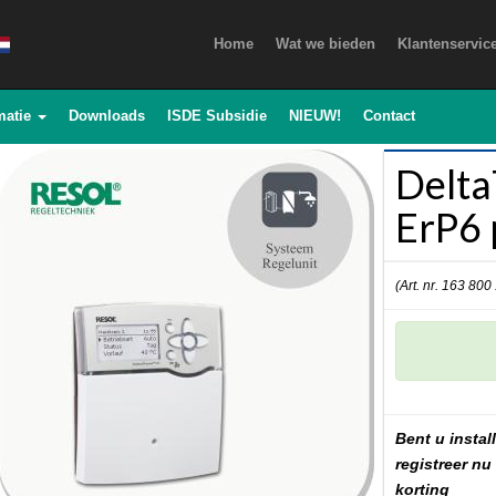
Home
Wat we bieden
Klantenservic
matie
Downloads
ISDE Subsidie
NIEUW!
Contact
Delt
ErP6 
(Art. nr. 163 800
Bent u install
registreer nu
korting