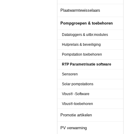
Plaatwarmtewisselaars
Pompgroepen & toebehoren
Dataloggers & uitbr.modules
Hulprelais & beveiliging
Pompstation toebehoren
RTP Parametrisatie software
Sensoren
Solar pompstations
Vbus® -Software
Vbus®-toebehoren
Promotie artikelen
PV verwarming