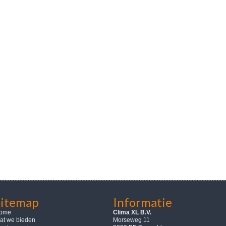
Sitemap
Informatie
ome
Clima XL B.V.
at we bieden
Morseweg 11