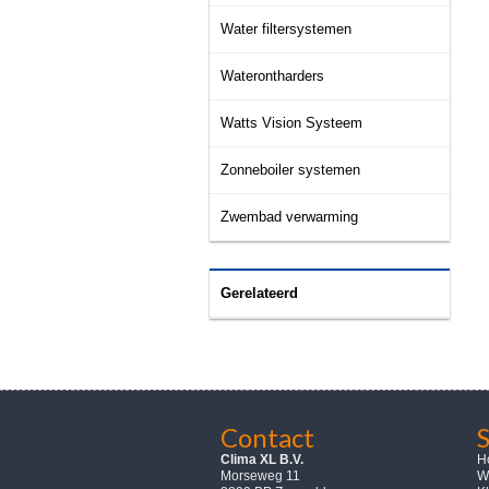
Water filtersystemen
Waterontharders
Watts Vision Systeem
Zonneboiler systemen
Zwembad verwarming
Gerelateerd
Contact
Clima XL B.V.
H
Morseweg 11
W