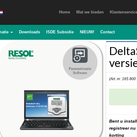
Home
Wat we bieden
Klantenservic
matie
Downloads
ISDE Subsidie
NIEUW!
Contact
Delta
versi
(Art. nr. 165 800
Bent u install
registreer nu
korting