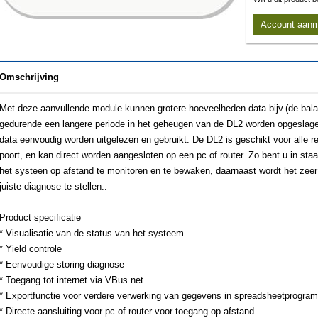
Account aan
Omschrijving
Met deze aanvullende module kunnen grotere hoeveelheden data bijv.(de bal
gedurende een langere periode in het geheugen van de DL2 worden opgeslag
data eenvoudig worden uitgelezen en gebruikt. De DL2 is geschikt voor all
poort, en kan direct worden aangesloten op een pc of router. Zo bent u in sta
het systeen op afstand te monitoren en te bewaken, daarnaast wordt het zee
juiste diagnose te stellen..
Product specificatie
* Visualisatie van de status van het systeem
* Yield controle
* Eenvoudige storing diagnose
* Toegang tot internet via VBus.net
* Exportfunctie voor verdere verwerking van gegevens in spreadsheetprogra
* Directe aansluiting voor pc of router voor toegang op afstand