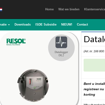
Home
Wat we bieden
Klantenservic
matie
Downloads
ISDE Subsidie
NIEUW!
Contact
Datal
(Art. nr. 166 800
Bent u install
registreer nu
korting
Wilt u dit product