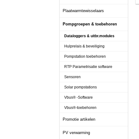
Plaatwarmtewisselaars
Pompgroepen & toebehoren
Dataloggers & uitbr.modules
Hulprelais & beveiliging
Pompstation toebehoren
RTP Parametrisatie software
Sensoren
Solar pompstations
Vbus® -Software
Vbus®-toebehoren
Promotie artikelen
PV verwarming