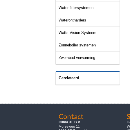
Water filtersystemen
Waterontharders
Watts Vision Systeem
Zonneboiler systemen
Zwembad verwarming
Gerelateerd
Contact
Clima XL B.V.
H
Morseweg 11
W