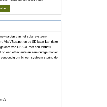
maken
answaarden van het solar systeen)
en. Via VBus.net en de SD kaart kan deze
e regelaars van RESOL met een VBus®
at op een effieciente en eenvoudige manier
r eenvoudig om bij een systeem storing de
mma's