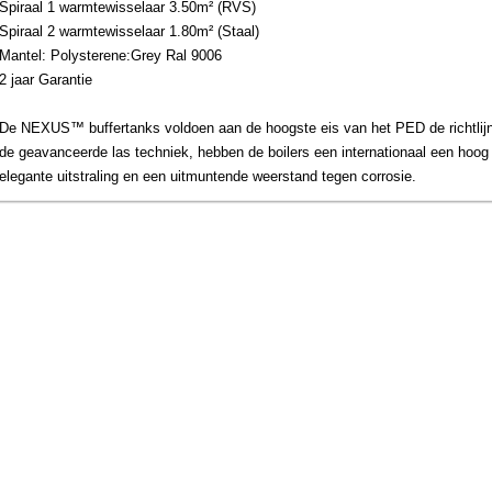
Spiraal 1 warmtewisselaar 3.50m² (RVS)
Spiraal 2 warmtewisselaar 1.80m² (Staal)
Mantel: Polysterene:Grey Ral 9006
2 jaar Garantie
De NEXUS™ buffertanks voldoen aan de hoogste eis van het PED de richtli
de geavanceerde las techniek, hebben de boilers een internationaal een hoog
elegante uitstraling en een uitmuntende weerstand tegen corrosie.