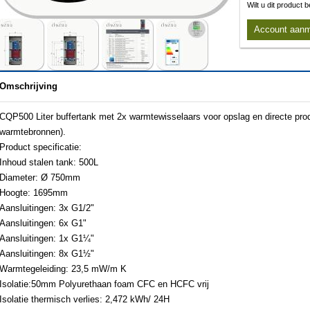
Wilt u dit product
Account aan
Omschrijving
CQP500 Liter buffertank met 2x warmtewisselaars voor opslag en directe pro
warmtebronnen).
Product specificatie:
Inhoud stalen tank: 500L
Diameter: Ø 750mm
Hoogte: 1695mm
Aansluitingen: 3x G1/2"
Aansluitingen: 6x G1"
Aansluitingen: 1x G1¼"
Aansluitingen: 8x G1½"
Warmtegeleiding: 23,5 mW/m K
Isolatie:50mm Polyurethaan foam CFC en HCFC vrij
Isolatie thermisch verlies: 2,472 kWh/ 24H