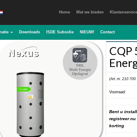
Home
Wat we bieden
Klantenservic
matie
Downloads
ISDE Subsidie
NIEUW!
Contact
CQP 5
Energ
(Art. nr. 210 700
Voorraad:
Bent u install
registreer nu
korting