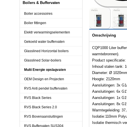
Boilers & Buffervaten
Boiler accessoires
Boiler fittingen
Elektr verwarmingselementen
Omschrijving
Gekoeld water buffervaten
CQP1000 Liter buffer
Glasslined Horizontal boilers
warmtebronnen).
Product specificatie:
Glasslined Solar-boilers
Inhoud stalen tank: 
Multi Energie opslagvaten
Diameter: Ø 1020m
Hoogte: 2120mm
OEM Design en Projecten
Aansluitingen: 3x G1
RVS Anti pendel buffervaten
Aansluitingen: 6x G1
Aansluitingen: 1x G
RVS Black Series
Aansluitingen: 8x G
RVS Black Series 2.0
Warmtegeleiding: 3
Isolatie:110mm Poly
RVS Bovenaansluitingen
Isolatie thermisch ve
RVS Buffervaten SUS304