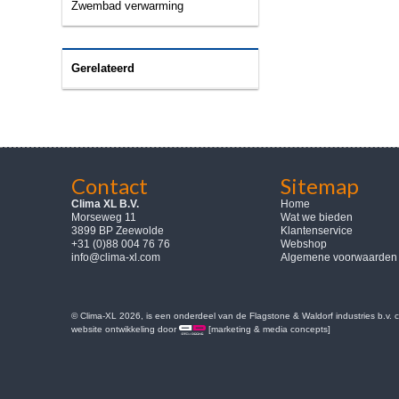
Zwembad verwarming
Gerelateerd
Contact
Sitemap
Clima XL B.V.
Home
Morseweg 11
Wat we bieden
3899 BP Zeewolde
Klantenservice
+31 (0)88 004 76 76
Webshop
info@clima-xl.com
Algemene voorwaarden
© Clima-XL 2026, is een onderdeel van de Flagstone & Waldorf industries b.v.
website ontwikkeling door
[marketing & media concepts]