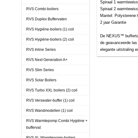
Spiraal 1 warmtewis
Spiraal 2 warmtewiss
RVS Combi-boilers
Mantel: Polysterene
RVS Duplex Buffervaten
2 jaar Garantie
RVS Hygiëne-boilers (1) coil
De NEXUS™ buffertan
RVS Hygiëne-boilers (2) coil
de geavanceerde las 
elegante uitstraling 
RVS Inline Series
RVS Next Generation A+
RVS Slim Series
RVS Solar Boilers
RVS Turbo XXL boilers (2) coil
RVS Verswater-buffer (1) coil
RVS Wandmodellen (1) coil
RVS Warmtepomp Combi Hygiëne +
buffervat
RVS XL Warmtepomp-boilers