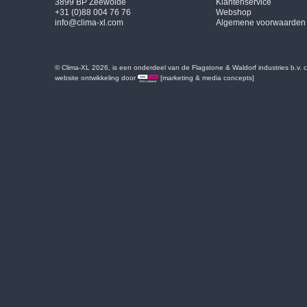
3899 BP Zeewolde
Klantenservice
+31 (0)88 004 76 76
Webshop
info@clima-xl.com
Algemene voorwaarden
© Clima-XL 2026, is een onderdeel van de Flagstone & Waldorf industries b.v.
website ontwikkeling door
[marketing & media concepts]