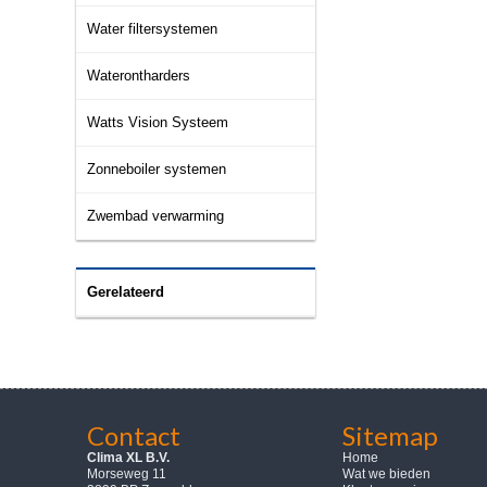
Water filtersystemen
Waterontharders
Watts Vision Systeem
Zonneboiler systemen
Zwembad verwarming
Gerelateerd
Contact
Sitemap
Clima XL B.V.
Home
Morseweg 11
Wat we bieden