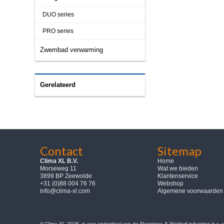
DUO series
PRO series
Zwembad verwarming
Gerelateerd
Contact
Sitemap
Clima XL B.V.
Home
Morseweg 11
Wat we bieden
3899 BP Zeewolde
Klantenservice
+31 (0)88 004 76 76
Webshop
info@clima-xl.com
Algemene voorwaarden
© Clima-XL 2026, is een onderdeel van de Flagstone & Waldorf industries b.v.