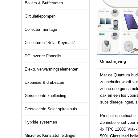
Boilers & Buffervaten
Circulatiepompen
Collector montage
Collectoren "Solar Keymark"
DC Inverter Fancoils
Omschrijving
Elektr. verwarmingselementen
Met de Quantum budge
zonneboiler wordt va
Expansie & drukvaten
zonne-energie nameli
dak en een los voorra
Geïsoleerde koelleiding
subsidieregelingen, z
Geïsoleerde Solar spiraalbuis
Product specificatie
Hybride systemen
Zonneboilerset voor 
4x FPC 1200D Vlakke
Microflex Kunststof leidingen
500L Glasslined boil