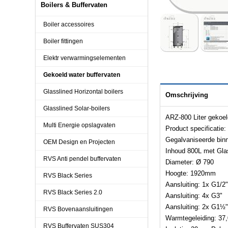
Boilers & Buffervaten
Boiler accessoires
Boiler fittingen
Elektr verwarmingselementen
Gekoeld water buffervaten
Glasslined Horizontal boilers
Omschrijving
Glasslined Solar-boilers
ARZ-800 Liter gekoel
Multi Energie opslagvaten
Product specificatie:
Gegalvaniseerde bin
OEM Design en Projecten
Inhoud 800L met Glas
RVS Anti pendel buffervaten
Diameter: Ø 790
Hoogte: 1920mm
RVS Black Series
Aansluiting: 1x G1/2"
RVS Black Series 2.0
Aansluiting: 4x G3"
Aansluiting: 2x G1½"
RVS Bovenaansluitingen
Warmtegeleiding: 3
RVS Buffervaten SUS304