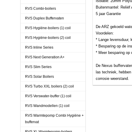
Isolatie: 20mm Polyu
Buitenmantel: Reliëf
RVS Combi-boilers
5 jaar Garantie
RVS Duplex Buffervaten
De ARZ gekoeld water
RVS Hygiëne-boilers (1) coil
Voordelen:
RVS Hygiëne-boilers (2) coil
* Lange levensduur, 
* Besparing op de ins
RVS Inline Series
* Meer besparing op 
RVS Next Generation A+
De Nexus buffervaten
RVS Slim Series
las techniek, hebben
RVS Solar Boilers
corrosie weerstand.
RVS Turbo XXL boilers (2) coil
RVS Verswater-buffer (1) coil
RVS Wandmodellen (1) coil
RVS Warmtepomp Combi Hygiëne +
buffervat
RVS XL Warmtepomp-boilers