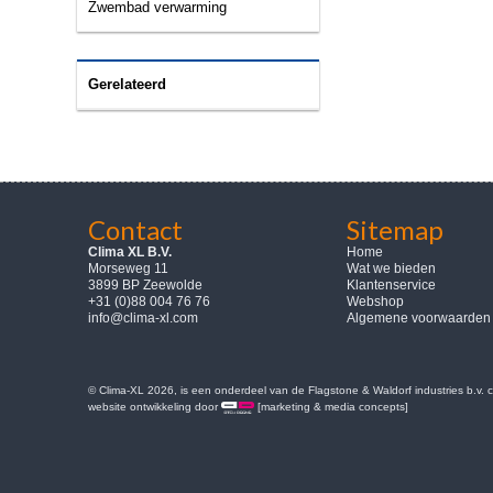
Zwembad verwarming
Gerelateerd
Contact
Sitemap
Clima XL B.V.
Home
Morseweg 11
Wat we bieden
3899 BP Zeewolde
Klantenservice
+31 (0)88 004 76 76
Webshop
info@clima-xl.com
Algemene voorwaarden
© Clima-XL 2026, is een onderdeel van de Flagstone & Waldorf industries b.v.
website ontwikkeling door
[marketing & media concepts]