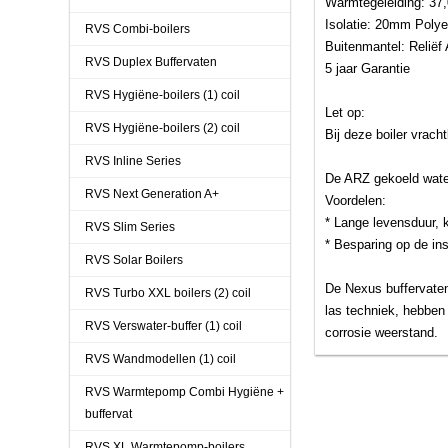
Warmtegeleiding: 3
Isolatie: 20mm Polye
RVS Combi-boilers
Buitenmantel: Reliëf
RVS Duplex Buffervaten
5 jaar Garantie
RVS Hygiëne-boilers (1) coil
Let op:
RVS Hygiëne-boilers (2) coil
Bij deze boiler vrach
RVS Inline Series
De ARZ gekoeld water
RVS Next Generation A+
Voordelen:
* Lange levensduur, 
RVS Slim Series
* Besparing op de ins
RVS Solar Boilers
De Nexus buffervaten
RVS Turbo XXL boilers (2) coil
las techniek, hebben
RVS Verswater-buffer (1) coil
corrosie weerstand.
RVS Wandmodellen (1) coil
RVS Warmtepomp Combi Hygiëne +
buffervat
RVS XL Warmtepomp-boilers