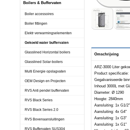
Boilers & Buffervaten
Boiler accessoires
Boiler fittingen
Elektr verwarmingselementen
Gekoeld water buffervaten
Glasslined Horizontal boilers
Omschrijving
Glasslined Solar-boilers
ARZ-3000 Liter gekoe
Multi Energie opslagvaten
Product specificatie:
Gegalvaniseerde bin
OEM Design en Projecten
Inhoud 3000L met Gla
RVS Anti pendel buffervaten
Diameter: Ø 1290
Hoogte: 2840mm
RVS Black Series
Aansluiting: 1x G1/2"
RVS Black Series 2.0
Aansluiting: 4x G4"
Aansluiting: 1x G3"
RVS Bovenaansluitingen
Aansluiting: 1x G1"
RVS Buffervaten SUS304