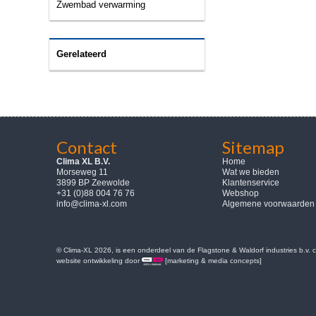
Zwembad verwarming
Gerelateerd
Contact
Sitemap
Clima XL B.V.
Home
Morseweg 11
Wat we bieden
3899 BP Zeewolde
Klantenservice
+31 (0)88 004 76 76
Webshop
info@clima-xl.com
Algemene voorwaarden
© Clima-XL 2026, is een onderdeel van de Flagstone & Waldorf industries b.v.
website ontwikkeling door
[marketing & media concepts]